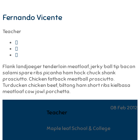
Fernando Vicente
Teacher
Flank landjaeger tenderloin meatloaf, jerky ball tip bacon
salami spare ribs picanha ham hock chuck shank
prosciutto. Chicken fatback meatball prosciutto.
Turducken chicken beef, biltong ham short ribs kielbasa
meatloaf cow jowl porchetta.
08 Feb 2012
Teacher
Maple leaf School & College