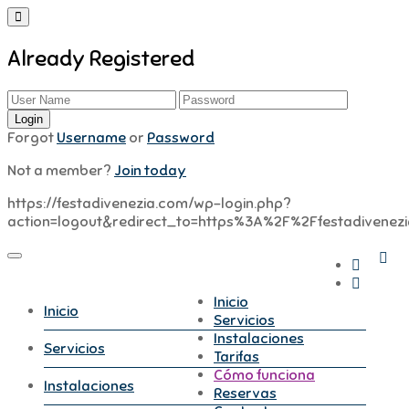
Already Registered
Forgot
Username
or
Password
Not a member?
Join today
https://festadivenezia.com/wp-login.php?
action=logout&redirect_to=https%3A%2F%2Ffestadivene
Inicio
Inicio
Servicios
Instalaciones
Servicios
Tarifas
Cómo funciona
Instalaciones
Reservas