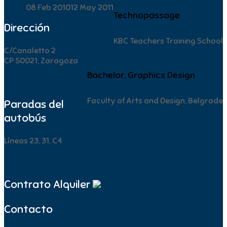
08 Feb 2010
12 May 2011
Technopassage
Dirección
KBC Teachers Training School
C/Canaletto 2
CP 50021, Zaragoza
Bachelor, Graphics Design
Faculty of Arts and Design, Belgrade
Paradas del
autobús
Líneas 23, 31, C4
Contrato Alquiler
Contacto