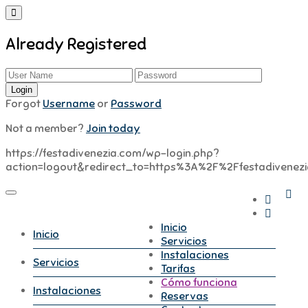
Already Registered
Forgot
Username
or
Password
Not a member?
Join today
https://festadivenezia.com/wp-login.php?
action=logout&redirect_to=https%3A%2F%2Ffestadivene
Inicio
Inicio
Servicios
Instalaciones
Servicios
Tarifas
Cómo funciona
Instalaciones
Reservas