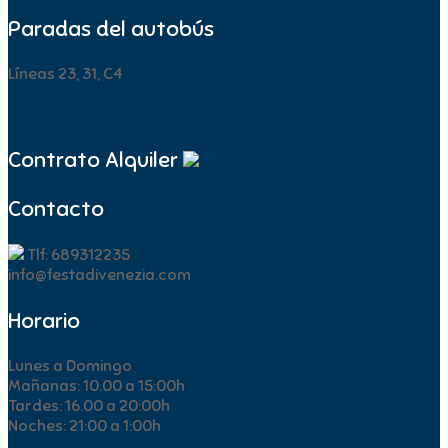
Paradas del autobús
Líneas 23, 31, C4
Contrato Alquiler
Contacto
Tlf: 689312235
info@festadivenezia.com
Horario
Lunes a Domingo
Mañanas: 10.00 a 15:00h
Tardes: 16.00 a 20:00h
Noches: 21:00 a 1:00h