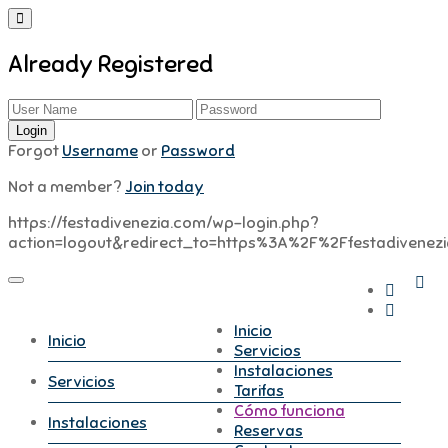
Already Registered
Forgot
Username
or
Password
Not a member?
Join today
https://festadivenezia.com/wp-login.php?
action=logout&redirect_to=https%3A%2F%2Ffestadiven
Inicio
Inicio
Servicios
Instalaciones
Servicios
Tarifas
Cómo funciona
Instalaciones
Reservas