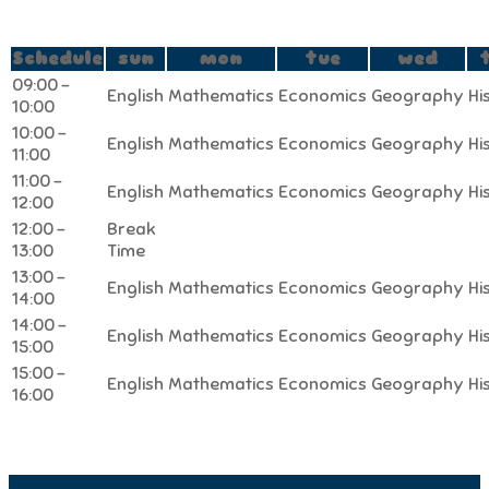
Schedule
sun
mon
tue
wed
09:00 -
English
Mathematics
Economics
Geography
Hi
10:00
10:00 -
English
Mathematics
Economics
Geography
Hi
11:00
11:00 -
English
Mathematics
Economics
Geography
Hi
12:00
12:00 -
Break
13:00
Time
13:00 -
English
Mathematics
Economics
Geography
Hi
14:00
14:00 -
English
Mathematics
Economics
Geography
Hi
15:00
15:00 -
English
Mathematics
Economics
Geography
Hi
16:00