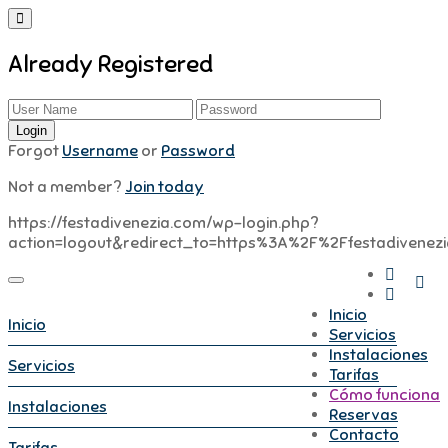
Already Registered
Forgot
Username
or
Password
Not a member?
Join today
https://festadivenezia.com/wp-login.php?
action=logout&redirect_to=https%3A%2F%2Ffestadiven
Inicio
Inicio
Servicios
Instalaciones
Servicios
Tarifas
Cómo funciona
Instalaciones
Reservas
Contacto
Tarifas