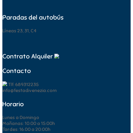
Paradas del autobús
Líneas 23, 31, C4
Contrato Alquiler
Contacto
Tlf: 689312235
info@festadivenezia.com
Horario
Lunes a Domingo
Mañanas: 10.00 a 15:00h
Tardes: 16.00 a 20:00h